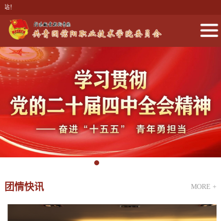
！
团情快讯
MORE +